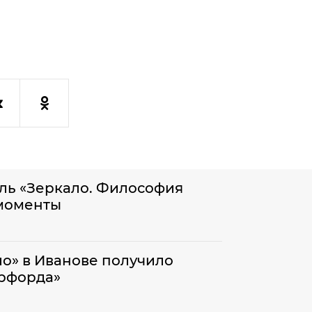
ль «Зеркало. Философия
 моменты
ло» в Иванове получило
ерфорда»