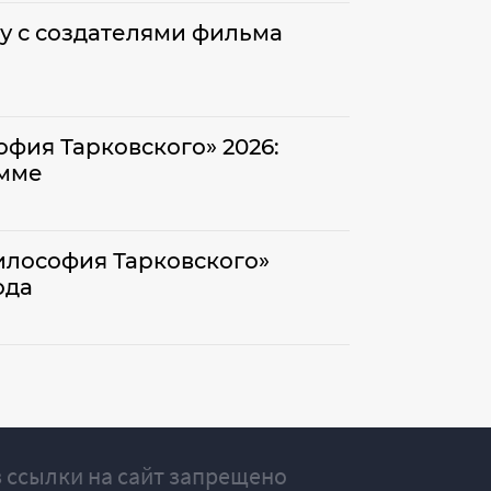
у с создателями фильма
фия Тарковского» 2026:
амме
илософия Тарковского»
ода
 ссылки на сайт запрещено