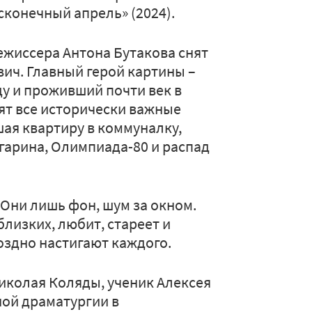
конечный апрель» (2024).
жиссера Антона Бутакова снят
ич. Главный герой картины –
ду и проживший почти век в
дят все исторически важные
ая квартиру в коммуналку,
агарина, Олимпиада-80 и распад
 Они лишь фон, шум за окном.
близких, любит, стареет и
оздно настигают каждого.
иколая Коляды, ученик Алексея
ой драматургии в