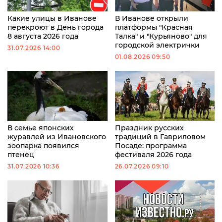
Какие улицы в Иванове
В Иванове открыли
перекроют в День города
платформы "Красная
8 августа 2026 года
Талка" и "Курьяново" для
городской электрички
31.07.2026 14:00
01.08.2026 09:50
В семье японских
Праздник русских
журавлей из Ивановского
традиций в Гавриловом
зоопарка появился
Посаде: программа
птенец
фестиваля 2026 года
31.07.2026 10:36
26.07.2026 09:10