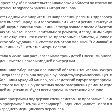
, пресс-служба правительства Ивановской области по итогам ви
ртамента здравоохранения Игоря Волкова.
ается одним из приоритетных направлений развития здравоохр
ешаем вместе" народным голосованием жители региона выступ
ций. Фурмановская поликлиника тогда вошло в число объекто
 раз открылась после капитального ремонта, и сегодня мы вид
ента открытия. Это и светлые, просторные кабинеты, и новое 
кое оборудование, и система осмотров малышей "Ромашка", к
ликлиниках", – отметил Игорь Волков.
тала в июне. Как рассказала мама троих детей Олеся Смирнова
день вместо нескольких дней с очередями.
ликлинику губернатора Ивановской области Станислава Воскр
. Тогда глава региона поручил руководству Фурмановской ЦРБ 
больницы Аркадий Альпер, сейчас детский хирург ведет прием 
стного центра, но уже осенью после завершения ремонта отд
ей лицензии он будет вести прием на постоянной основе.
ают программы поддержки специалистов. По программе "Земс
по программе "Земский фельдшер" – один специалист. Всего в
ла среднего медицинского персонала.