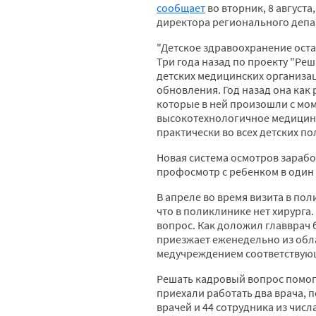
сообщает
во вторник, 8 августа
директора регионального депа
"Детское здравоохранение ост
Три года назад по проекту "Р
детских медицинских организа
обновления. Год назад она как
которые в ней произошли с мом
высокотехнологичное медицинс
практически во всех детских по
Новая система осмотров зарабо
профосмотр с ребенком в один 
В апреле во время визита в по
что в поликлинике нет хирурга
вопрос. Как доложил главврач 
приезжает еженедельно из обла
медучреждением соответствующ
Решать кадровый вопрос помог
приехали работать два врача, 
врачей и 44 сотрудника из чис