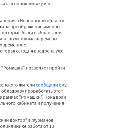
зита в поликлинику и.о.
анения в Ивановской области.
или за преображение именно
в, которые были выбраны для
им те позитивные перемены,
современное,
оторая сегодня внедрена уже
, "Ромашка" позволяет пройти
есенского жители
сообщили
ему,
и облздраву проработать этот
в рамках "Ромашки". Пока врач
ельного кабинета и получения
кий доктор" в Фурманов
 поликлинике работают 13