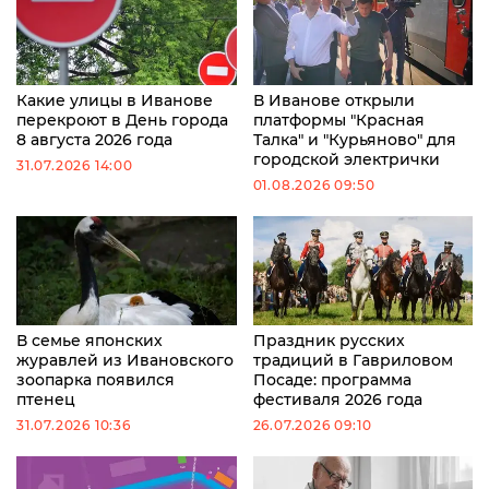
Какие улицы в Иванове
В Иванове открыли
перекроют в День города
платформы "Красная
8 августа 2026 года
Талка" и "Курьяново" для
городской электрички
31.07.2026 14:00
01.08.2026 09:50
В семье японских
Праздник русских
журавлей из Ивановского
традиций в Гавриловом
зоопарка появился
Посаде: программа
птенец
фестиваля 2026 года
31.07.2026 10:36
26.07.2026 09:10