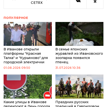
СЕТЯХ
ПОПУЛЯРНОЕ
В Иванове открыли
В семье японских
платформы "Красная
журавлей из Ивановского
Талка" и "Курьяново" для
зоопарка появился
городской электрички
птенец
01.08.2026 09:50
31.07.2026 10:36
Какие улицы в Иванове
Праздник русских
перекроют в День города
традиций в Гавриловом