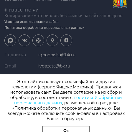
© ИЗВЕСТНО.РУ
Копирование материалов без ссылки на сайт запрещено
Условия использования сайта
Политика обработки персональных данных
Подписка
igpodpiska@bk.ru
Email
ivgazeta@bk.ru
Реклама
igreklama@bk.ru
Этот сайт использует cookie-файлы и другие
технологии (сервис Яндекс.Метрика). Продолжая
Телефон
+7 (4932) 41-94-81
использовать сайт, Вы даете согласие на их сбор и
обработку, в соответствии с
политикой обработки
персональных данных
, размещенной в разделе
«Политика обработки персональных данных». Вы
СМИ: Izvestno.ru. Реестровая запись 08.11.2019 серия ЭЛ № ФС 77 -
77192, зарегистрировано Роскомнадзором
всегда можете отключить cookie-файлы в настройках
Учредитель: БУ «Ивановские газеты». Главный редактор:
Вашего браузера.
Кузьмичев А.Е.
Ок