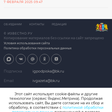
7 ФЕВРАЛЯ 2025 09:47
ОБ ИЗДАНИИ
КОНТАКТЫ
РЕДАКЦИЯ
© ИЗВЕСТНО.РУ
Копирование материалов без ссылки на сайт запрещено
Условия использования сайта
Политика обработки персональных данных
Подписка
igpodpiska@bk.ru
Email
ivgazeta@bk.ru
Реклама
igreklama@bk.ru
Этот сайт использует cookie-файлы и другие
технологии (сервис Яндекс.Метрика). Продолжая
Телефон
+7 (4932) 41-94-81
использовать сайт, Вы даете согласие на их сбор и
обработку, в соответствии с
политикой обработки