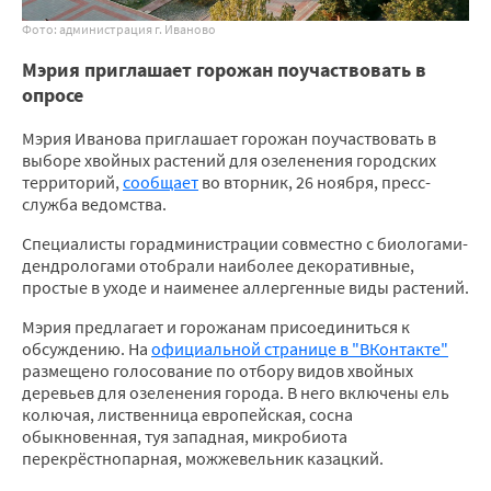
Фото: администрация г. Иваново
Мэрия приглашает горожан поучаствовать в
опросе
Мэрия Иванова приглашает горожан поучаствовать в
выборе хвойных растений для озеленения городских
территорий,
сообщает
во вторник, 26 ноября, пресс-
служба ведомства.
Специалисты горадминистрации совместно с биологами-
дендрологами отобрали наиболее декоративные,
простые в уходе и наименее аллергенные виды растений.
Мэрия предлагает и горожанам присоединиться к
обсуждению. На
официальной странице в "ВКонтакте"
размещено голосование по отбору видов хвойных
деревьев для озеленения города. В него включены ель
колючая, лиственница европейская, сосна
обыкновенная, туя западная, микробиота
перекрёстнопарная, можжевельник казацкий.