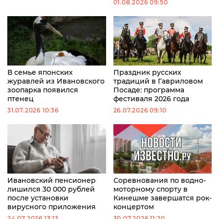
01.08.2026 09:50
В семье японских
Праздник русских
журавлей из Ивановского
традиций в Гавриловом
зоопарка появился
Посаде: программа
птенец
фестиваля 2026 года
31.07.2026 10:36
26.07.2026 09:10
Ивановский пенсионер
Соревнования по водно-
лишился 30 000 рублей
моторному спорту в
после установки
Кинешме завершатся рок-
вирусного приложения
концертом
24.07.2026 13:13
30.07.2026 11:20