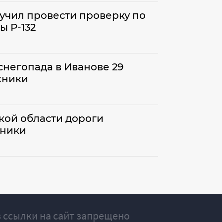
учил провести проверку по
ы Р-132
снегопада в Иванове 29
хники
кой области дороги
хники
 ссылки на сайт запрещено