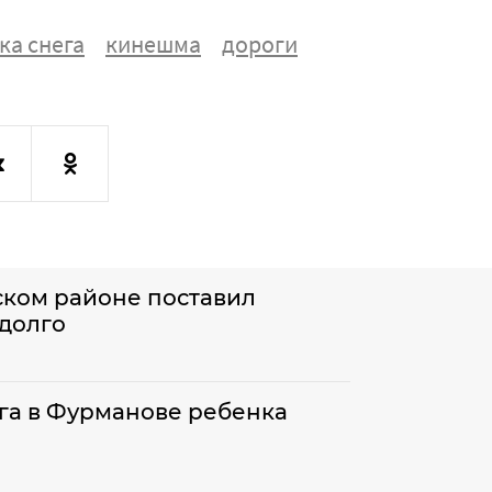
ка снега
кинешма
дороги
ском районе поставил
адолго
ега в Фурманове ребенка