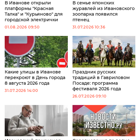
В Иванове открыли
В семье японских
платформы "Красная
журавлей из Ивановского
Талка" и "Курьяново" для
зоопарка появился
городской электрички
птенец
01.08.2026 09:50
31.07.2026 10:36
Какие улицы в Иванове
Праздник русских
перекроют в День города
традиций в Гавриловом
8 августа 2026 года
Посаде: программа
фестиваля 2026 года
31.07.2026 14:00
26.07.2026 09:10