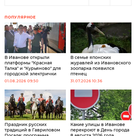
ПОПУЛЯРНОЕ
В Иванове открыли
В семье японских
платформы "Красная
журавлей из Ивановского
Талка" и "Курьяново" для
зоопарка появился
городской электрички
птенец
01.08.2026 09:50
31.07.2026 10:36
Праздник русских
Какие улицы в Иванове
традиций в Гавриловом
перекроют в День города
Посаде: программа
8 августа 2026 года