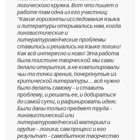
логического кружка. Вот что пишет о
работе там одна из его участниц:
"Какие горизонты исследования языка
и литературы открывались нам, когда
лингвистические и
литературоведческие проблемы
ставились и решались на языке логики!
Как всё интересно и ново! Эта работа
была поистине творческой: мы сами
делали открытия, а не компилировали
чьи-то точки зрения, почерпнутые из
критической литературы… всё нужно
было делать самому – и ставить
проблему, и решать ее, и добираться
до самой сути, и рафинировать идею.
Были даны только предмет труда –
лингвистический или
литературоведческий материал и
орудие – логика; сам процесс и его
результат – самобытное творчество