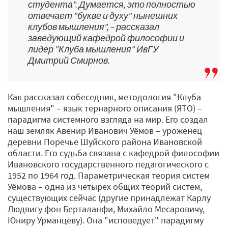
студента". Думается, это полностью
отвечает "букве и духу" нынешних
клубов мышления", – рассказал
заведующий кафедрой философии и
лидер "Клуба мышления" ИвГУ
Дмитрий Смирнов.
Как рассказал собеседник, методология "Клуба
мышления" – язык тернарного описания (ЯТО) –
парадигма системного взгляда на мир. Его создал
наш земляк Авенир Иванович Уёмов – уроженец
деревни Поречье Шуйского района Ивановской
области. Его судьба связана с кафедрой философии
Ивановского государственного педагогического с
1952 по 1964 год. Параметрическая теория систем
Уёмова – одна из четырех общих теорий систем,
существующих сейчас (другие принадлежат Карлу
Людвигу фон Берталанфи, Михайло Месаровичу,
Юниру Урманцеву). Она "исповедует" парадигму