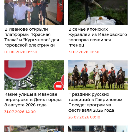
В Иванове открыли
В семье японских
платформы "Красная
журавлей из Ивановского
Талка" и "Курьяново" для
зоопарка появился
городской электрички
птенец
01.08.2026 09:50
31.07.2026 10:36
Какие улицы в Иванове
Праздник русских
перекроют в День города
традиций в Гавриловом
8 августа 2026 года
Посаде: программа
фестиваля 2026 года
31.07.2026 14:00
26.07.2026 09:10