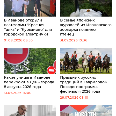
В Иванове открыли
В семье японских
платформы "Красная
журавлей из Ивановского
Талка" и "Курьяново" для
зоопарка появился
городской электрички
птенец
01.08.2026 09:50
31.07.2026 10:36
Какие улицы в Иванове
Праздник русских
перекроют в День города
традиций в Гавриловом
8 августа 2026 года
Посаде: программа
фестиваля 2026 года
31.07.2026 14:00
26.07.2026 09:10