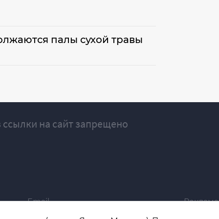
олжаются палы сухой травы
 ссылки на сайт запрещено
Email
Реклама
ivgazeta@bk.ru
igrekla