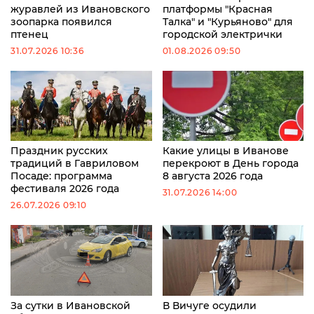
журавлей из Ивановского
платформы "Красная
зоопарка появился
Талка" и "Курьяново" для
птенец
городской электрички
31.07.2026 10:36
01.08.2026 09:50
Праздник русских
Какие улицы в Иванове
традиций в Гавриловом
перекроют в День города
Посаде: программа
8 августа 2026 года
фестиваля 2026 года
31.07.2026 14:00
26.07.2026 09:10
За сутки в Ивановской
В Вичуге осудили