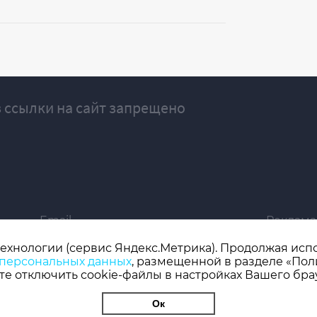
 ссылки на сайт запрещено
Email
Реклама
ivgazeta@bk.ru
igrekla
технологии (сервис Яндекс.Метрика). Продолжая испол
 персональных данных
, размещенной в разделе «Пол
019 серия ЭЛ № ФС 77 - 77192, зарегистрировано Роскомнадзором
е отключить cookie-файлы в настройках Вашего бра
 редактор: Кузьмичев А.Е.
Ок