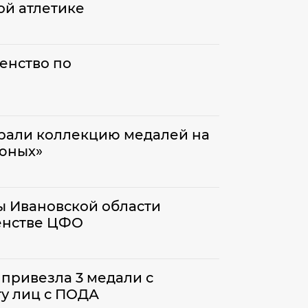
ой атлетике
енство по
брали коллекцию медалей на
 юных»
ы Ивановской области
енстве ЦФО
привезла 3 медали с
ту лиц с ПОДА