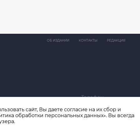
ОБ ИЗДАНИИ
КОНТАКТЫ
РЕДАКЦИЯ
Телефон
ma@bk.ru
+7 (4932) 41-94-81
ьзовать сайт, Вы даете согласие на их сбор и
итика обработки персональных данных». Вы всегда
узера.
Разработка сайта
thisislogic.ru