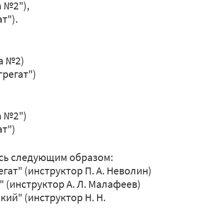
 №2"),
т").
а №2)
регат")
 №2")
т")
ись следующим образом:
гат" (инструктор П. А. Неволин)
 (инструктор А. Л. Малафеев)
ий" (инструктор Н. Н.