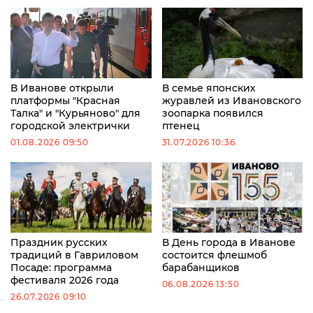
В Иванове открыли
В семье японских
платформы "Красная
журавлей из Ивановского
Талка" и "Курьяново" для
зоопарка появился
городской электрички
птенец
01.08.2026 09:50
31.07.2026 10:36
Праздник русских
В День города в Иванове
традиций в Гавриловом
состоится флешмоб
Посаде: программа
барабанщиков
фестиваля 2026 года
06.08.2026 13:50
26.07.2026 09:10