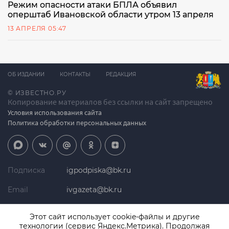
Режим опасности атаки БПЛА объявил
оперштаб Ивановской области утром 13 апреля
13 АПРЕЛЯ 05:47
ОБ ИЗДАНИИ
КОНТАКТЫ
РЕДАКЦИЯ
© ИЗВЕСТНО.РУ
Копирование материалов без ссылки на сайт запрещено
Условия использования сайта
Политика обработки персональных данных
Подписка
igpodpiska@bk.ru
Email
ivgazeta@bk.ru
Реклама
igreklama@bk.ru
Этот сайт использует cookie-файлы и другие
технологии (сервис Яндекс.Метрика). Продолжая
Телефон
+7 (4932) 41-94-81