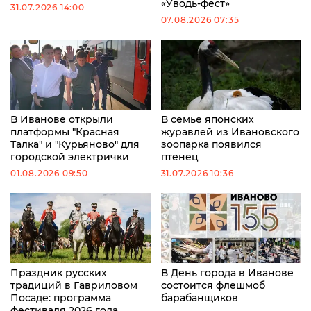
«Уводь-фест»
31.07.2026 14:00
07.08.2026 07:35
В Иванове открыли
В семье японских
платформы "Красная
журавлей из Ивановского
Талка" и "Курьяново" для
зоопарка появился
городской электрички
птенец
01.08.2026 09:50
31.07.2026 10:36
Праздник русских
В День города в Иванове
традиций в Гавриловом
состоится флешмоб
Посаде: программа
барабанщиков
фестиваля 2026 года