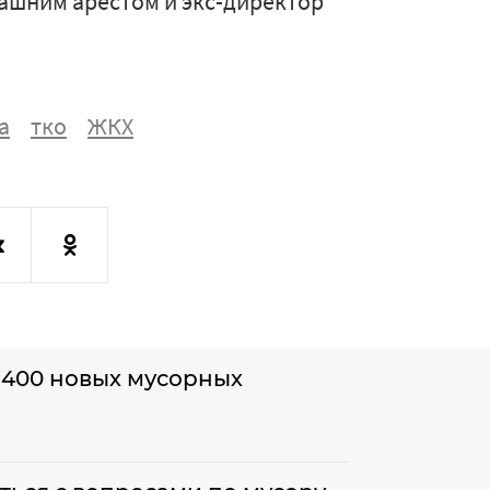
ашним арестом и экс-директор
а
тко
ЖКХ
 400 новых мусорных