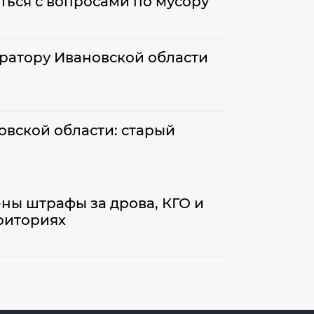
ться с вопросами по мусору
ратору Ивановской области
овской области: старый
и
ны штрафы за дрова, КГО и
риториях