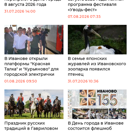
8 августа 2026 года
программа фестиваля
«Уводь-фест»
31.07.2026 14:00
07.08.2026 07:35
В Иванове открыли
В семье японских
платформы "Красная
журавлей из Ивановского
Талка" и "Курьяново" для
зоопарка появился
городской электрички
птенец
01.08.2026 09:50
31.07.2026 10:36
Праздник русских
В День города в Иванове
традиций в Гавриловом
состоится флешмоб