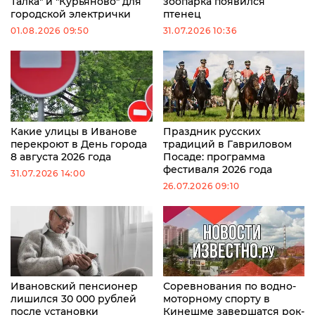
Талка" и "Курьяново" для
зоопарка появился
городской электрички
птенец
01.08.2026 09:50
31.07.2026 10:36
Какие улицы в Иванове
Праздник русских
перекроют в День города
традиций в Гавриловом
8 августа 2026 года
Посаде: программа
фестиваля 2026 года
31.07.2026 14:00
26.07.2026 09:10
Ивановский пенсионер
Соревнования по водно-
лишился 30 000 рублей
моторному спорту в
после установки
Кинешме завершатся рок-