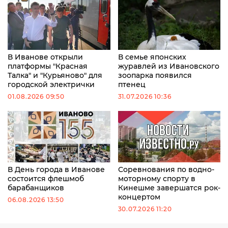
В Иванове открыли
В семье японских
платформы "Красная
журавлей из Ивановского
Талка" и "Курьяново" для
зоопарка появился
городской электрички
птенец
01.08.2026 09:50
31.07.2026 10:36
В День города в Иванове
Соревнования по водно-
состоится флешмоб
моторному спорту в
барабанщиков
Кинешме завершатся рок-
концертом
06.08.2026 13:50
30.07.2026 11:20