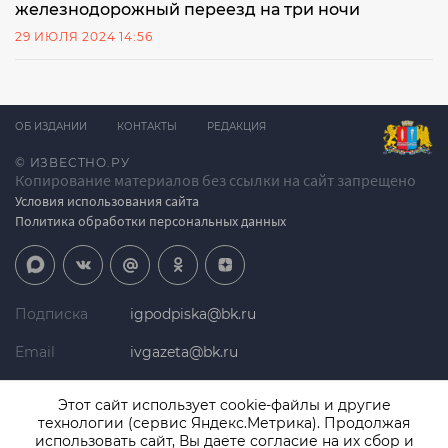
железнодорожный переезд на три ночи
29 ИЮЛЯ 2024 14:56
ОБ ИЗДАНИИ
КОНТАКТЫ
РЕДАКЦИЯ
© ИЗВЕСТНО.РУ
Копирование материалов без ссылки на сайт запрещено
Условия использования сайта
Политика обработки персональных данных
Подписка
igpodpiska@bk.ru
Email
ivgazeta@bk.ru
Реклама
igreklama@bk.ru
Этот сайт использует cookie-файлы и другие
технологии (сервис Яндекс.Метрика). Продолжая
Телефон
+7 (4932) 41-94-81
использовать сайт, Вы даете согласие на их сбор и