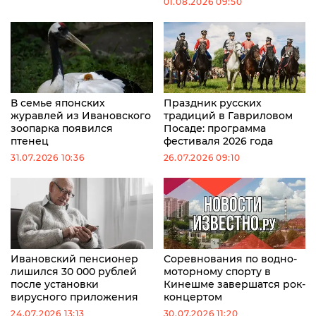
01.08.2026 09:50
В семье японских
Праздник русских
журавлей из Ивановского
традиций в Гавриловом
зоопарка появился
Посаде: программа
птенец
фестиваля 2026 года
31.07.2026 10:36
26.07.2026 09:10
Ивановский пенсионер
Соревнования по водно-
лишился 30 000 рублей
моторному спорту в
после установки
Кинешме завершатся рок-
вирусного приложения
концертом
24.07.2026 13:13
30.07.2026 11:20