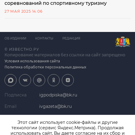
соревнований по спортивному туризму
27 МАЯ 2025 14:06
ОБ ИЗДАНИИ
КОНТАКТЫ
РЕДАКЦИЯ
© ИЗВЕСТНО.РУ
Копирование материалов без ссылки на сайт запрещено
Условия использования сайта
Политика обработки персональных данных
Подписка
igpodpiska@bk.ru
Email
ivgazeta@bk.ru
Реклама
igreklama@bk.ru
Этот сайт использует cookie-файлы и другие
технологии (сервис Яндекс.Метрика). Продолжая
Телефон
+7 (4932) 41-94-81
использовать сайт, Вы даете согласие на их сбор и