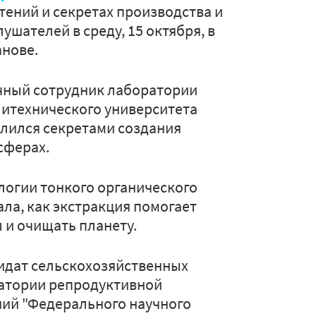
тений и секретах производства и
ушателей в среду, 15 октября, в
анове.
учный сотрудник лаборатории
итехнического университета
елился секретами создания
 сферах.
логии тонкого органического
ала, как экстракция помогает
 и очищать планету.
дидат сельскохозяйственных
ратории репродуктивной
ний "Федерального научного