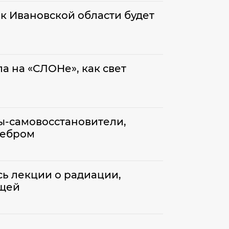
 Ивановской области будет
а на «СЛОНе», как свет
ы-самовосстановители,
ребром
сь лекции о радиации,
ещей