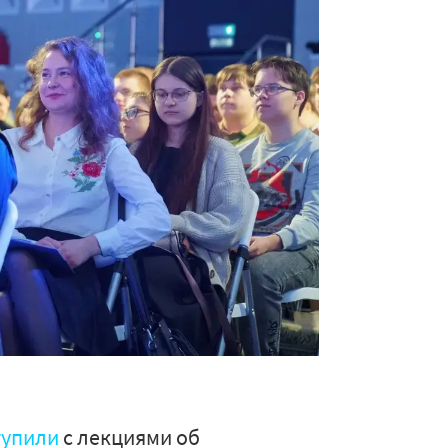
тупили
с лекциями об