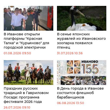
В Иванове открыли
В семье японских
платформы "Красная
журавлей из Ивановского
Талка" и "Курьяново" для
зоопарка появился
городской электрички
птенец
01.08.2026 09:50
31.07.2026 10:36
Праздник русских
В День города в Иванове
традиций в Гавриловом
состоится флешмоб
Посаде: программа
барабанщиков
фестиваля 2026 года
06.08.2026 13:50
26.07.2026 09:10