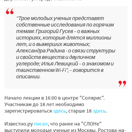
"Трое молодых ученых представят
собственные исследования по горячим
темам: Григорий Гусев – о важных
историях, которые длятся миллионы
лет, и о вымерших животных;
Александра Радина - о связи структуры
и свойств веществ и двуличном
углероде; Илья Левицкий – о знакомом и
таинственном Wi-Fi", – говорится в
описании.
Начало лекции в 16:00 в центре "Солярис".
Участникам до 18 лет необходимо
зарегистрироваться
здесь
, старше 18
здесь
.
Известно.ру
писал
, что ранее на "СЛОНе"
выступили молодые ученые из Москвы, Ростова-на-