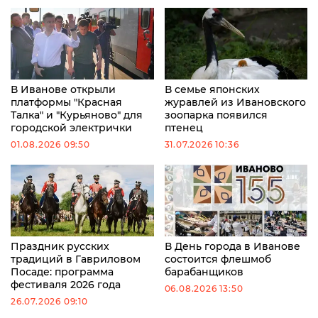
В Иванове открыли
В семье японских
платформы "Красная
журавлей из Ивановского
Талка" и "Курьяново" для
зоопарка появился
городской электрички
птенец
01.08.2026 09:50
31.07.2026 10:36
Праздник русских
В День города в Иванове
традиций в Гавриловом
состоится флешмоб
Посаде: программа
барабанщиков
фестиваля 2026 года
06.08.2026 13:50
26.07.2026 09:10