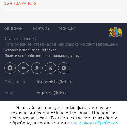
26 ЯНВАРЯ 16:16
ОБ ИЗДАНИИ
КОНТАКТЫ
РЕДАКЦИЯ
© ИЗВЕСТНО.РУ
Копирование материалов без ссылки на сайт запрещено
Условия использования сайта
Политика обработки персональных данных
Подписка
igpodpiska@bk.ru
Email
ivgazeta@bk.ru
Реклама
igreklama@bk.ru
Этот сайт использует cookie-файлы и другие
технологии (сервис Яндекс.Метрика). Продолжая
Телефон
+7 (4932) 41-94-81
использовать сайт, Вы даете согласие на их сбор и
обработку, в соответствии с
политикой обработки