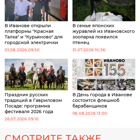
В Иванове открыли
В семье японских
платформы "Красная
журавлей из Ивановского
Талка" и "Курьяново" для
зоопарка появился
городской электрички
птенец
01.08.2026 09:50
31.07.2026 10:36
Праздник русских
В День города в Иванове
традиций в Гавриловом
состоится флешмоб
Посаде: программа
барабанщиков
фестиваля 2026 года
06.08.2026 13:50
26.07.2026 09:10
СМОТРИТЕ ТАКЖЕ