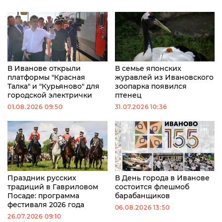
В Иванове открыли
В семье японских
платформы "Красная
журавлей из Ивановского
Талка" и "Курьяново" для
зоопарка появился
городской электрички
птенец
01.08.2026 09:50
31.07.2026 10:36
Праздник русских
В День города в Иванове
традиций в Гавриловом
состоится флешмоб
Посаде: программа
барабанщиков
фестиваля 2026 года
06.08.2026 13:50
26.07.2026 09:10