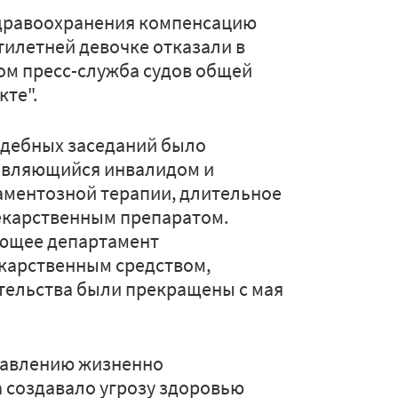
здравоохранения компенсацию
тилетней девочке отказали в
ом пресс-служба судов общей
кте".
судебных заседаний было
 являющийся инвалидом и
ментозной терапии, длительное
екарственным препаратом.
ающее департамент
карственным средством,
ительства были прекращены с мая
тавлению жизненно
 создавало угрозу здоровью