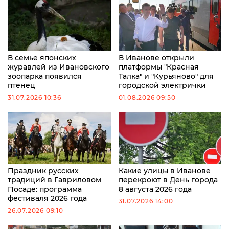
В семье японских
В Иванове открыли
журавлей из Ивановского
платформы "Красная
зоопарка появился
Талка" и "Курьяново" для
птенец
городской электрички
31.07.2026 10:36
01.08.2026 09:50
Праздник русских
Какие улицы в Иванове
традиций в Гавриловом
перекроют в День города
Посаде: программа
8 августа 2026 года
фестиваля 2026 года
31.07.2026 14:00
26.07.2026 09:10