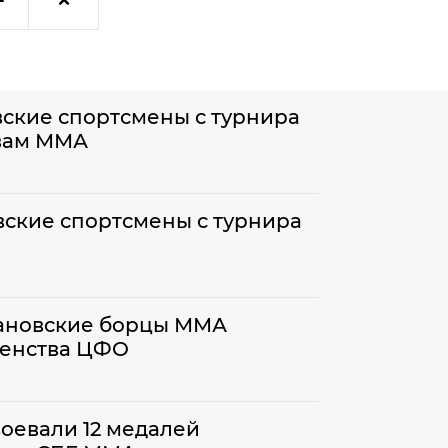
вские спортсмены с турнира
вам ММА
вские спортсмены с турнира
ивановские борцы ММА
венства ЦФО
оевали 12 медалей