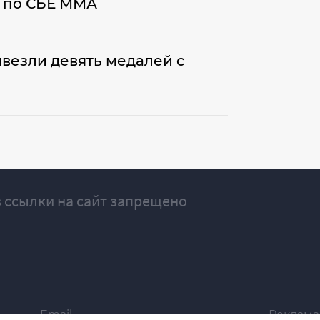
 по СБЕ ММА
везли девять медалей с
 ссылки на сайт запрещено
Email
Реклама