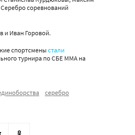
. Серебро соревнований
 и Иван Горовой.
вские спортсмены
стали
ьного турнира по СБЕ ММА на
единоборства
серебро