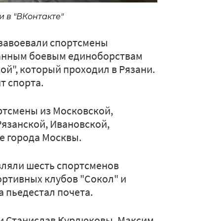
 в "ВКонтакте"
 завоевали спортсмены
шанным боевым единоборствам
ой", который проходил в Рязани.
т спорта.
ртсмены из Московской,
Рязанской, Ивановской,
же города Москвы.
вляли шесть спортсменов
ртивных клубов "Сокол" и
а пьедестал почета.
 и Станислав Курдюковы, Максим