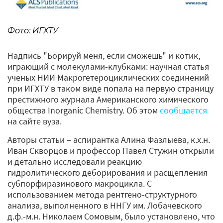
Фото: ИГХТУ
Надпись "Борируй меня, если сможешь" и котик,
играющий с молекулами-клубками: научная статья
ученых НИИ Макрогетероциклических соединений
при ИГХТУ в таком виде попала на первую страницу
престижного журнала Американского химического
общества Inorganic Chemistry. Об этом
сообщается
на сайте вуза.
Авторы статьи – аспирантка Алина Фазлыева, к.х.н.
Иван Скворцов и профессор Павел Стужин открыли
и детально исследовали реакцию
гидролитического деборирования и расщепления
субпорфиразинового макроцикла. С
использованием метода рентгено-структурного
анализа, выполненного в ННГУ им. Лобачевского
д.ф.-м.н. Николаем Сомовым, было установлено, что