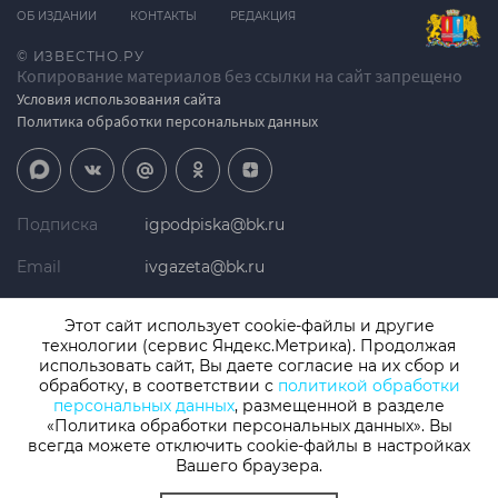
ОБ ИЗДАНИИ
КОНТАКТЫ
РЕДАКЦИЯ
© ИЗВЕСТНО.РУ
Копирование материалов без ссылки на сайт запрещено
Условия использования сайта
Политика обработки персональных данных
Подписка
igpodpiska@bk.ru
Email
ivgazeta@bk.ru
Реклама
igreklama@bk.ru
Этот сайт использует cookie-файлы и другие
технологии (сервис Яндекс.Метрика). Продолжая
Телефон
+7 (4932) 41-94-81
использовать сайт, Вы даете согласие на их сбор и
обработку, в соответствии с
политикой обработки
персональных данных
, размещенной в разделе
«Политика обработки персональных данных». Вы
СМИ: Izvestno.ru. Реестровая запись 08.11.2019 серия ЭЛ № ФС 77 -
77192, зарегистрировано Роскомнадзором
всегда можете отключить cookie-файлы в настройках
Учредитель: БУ «Ивановские газеты». Главный редактор:
Вашего браузера.
Кузьмичев А.Е.