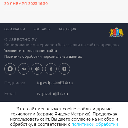
20 ЯНВАРЯ 2025 16:50
ОБ ИЗДАНИИ
КОНТАКТЫ
РЕДАКЦИЯ
© ИЗВЕСТНО.РУ
Копирование материалов без ссылки на сайт запрещено
Условия использования сайта
Политика обработки персональных данных
Подписка
igpodpiska@bk.ru
Email
ivgazeta@bk.ru
Реклама
igreklama@bk.ru
Этот сайт использует cookie-файлы и другие
технологии (сервис Яндекс.Метрика). Продолжая
Телефон
+7 (4932) 41-94-81
использовать сайт, Вы даете согласие на их сбор и
обработку, в соответствии с
политикой обработки