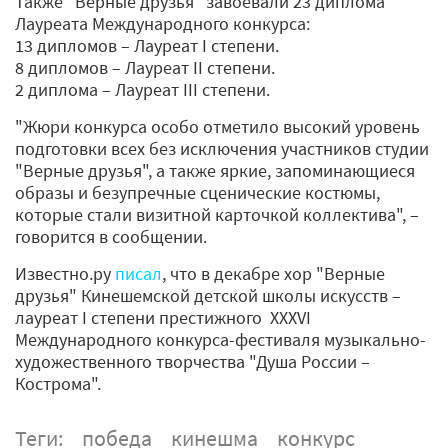
Также "Верные друзья" завоевали 23 диплома
Лауреата Международного конкурса:
13 дипломов – Лауреат I степени.
8 дипломов – Лауреат II степени.
2 диплома – Лауреат III степени.
"Жюри конкурса особо отметило высокий уровень
подготовки всех без исключения участников студии
"Верные друзья", а также яркие, запоминающиеся
образы и безупречные сценические костюмы,
которые стали визитной карточкой коллектива", –
говорится в сообщении.
Известно.ру
писал
, что в декабре хор "Верные
друзья" Кинешемской детской школы искусств –
лауреат I степени престижного XXXVI
Международного конкурса-фестиваля музыкально-
художественного творчества "Душа России –
Кострома".
Теги:
победа
кинешма
конкурс