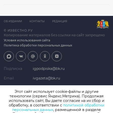
ОБ ИЗДАНИИ
КОНТАКТЫ
РЕДАКЦИЯ
© ИЗВЕСТНО.РУ
Копирование материалов без ссылки на сайт запрещено
Условия использования сайта
Политика обработки персональных данных
Подписка
igpodpiska@bk.ru
Email
ivgazeta@bk.ru
Реклама
igreklama@bk.ru
Этот сайт использует cookie-файлы и другие
технологии (сервис Яндекс.Метрика). Продолжая
Телефон
+7 (4932) 41-94-81
использовать сайт, Вы даете согласие на их сбор и
обработку, в соответствии с
политикой обработки
персональных данных
, размещенной в разделе