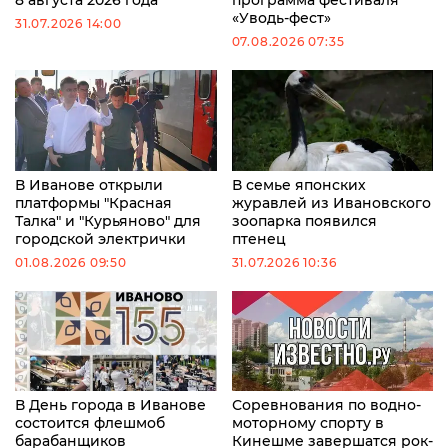
«Уводь-фест»
31.07.2026 14:00
07.08.2026 07:35
В Иванове открыли
В семье японских
платформы "Красная
журавлей из Ивановского
Талка" и "Курьяново" для
зоопарка появился
городской электрички
птенец
01.08.2026 09:50
31.07.2026 10:36
В День города в Иванове
Соревнования по водно-
состоится флешмоб
моторному спорту в
барабанщиков
Кинешме завершатся рок-