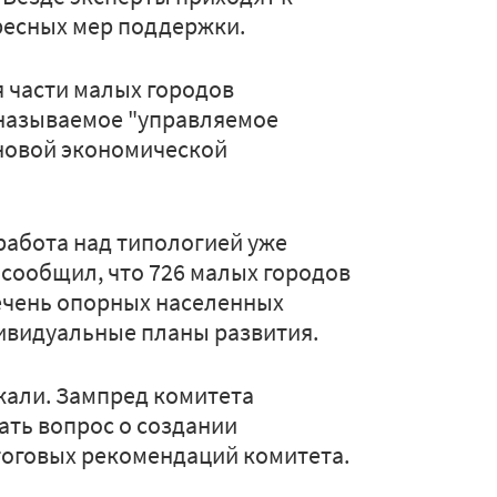
ресных мер поддержки.
я части малых городов
 называемое "управляемое
 новой экономической
работа над типологией уже
сообщил, что 726 малых городов
речень опорных населенных
дивидуальные планы развития.
жали. Зампред комитета
ть вопрос о создании
итоговых рекомендаций комитета.