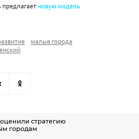
ь предлагает
новую модель
развитие
малые города
сенский
ы оценили стратегию
ым городам