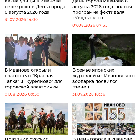
Какие улицы в Иванове
День города Иваново 8
перекроют в День города
августа 2026 года: полная
8 августа 2026 года
программа фестиваля
«Уводь-фест»
31.07.2026 14:00
07.08.2026 07:35
В Иванове открыли
В семье японских
платформы "Красная
журавлей из Ивановского
Талка" и "Курьяново" для
зоопарка появился
городской электрички
птенец
01.08.2026 09:50
31.07.2026 10:36
Праздник русских
В День города в Иванове