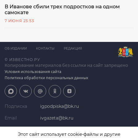
В Иванове сбили трех подростков на одном
самокате
7 ИЮНЯ 23:53
ОБ ИЗДАНИИ
КОНТАКТЫ
РЕДАКЦИЯ
© ИЗВЕСТНО.РУ
Копирование материалов без ссылки на сайт запрещено
Условия использования сайта
Политика обработки персональных данных
Подписка
igpodpiska@bk.ru
Email
ivgazeta@bk.ru
Реклама
igreklama@bk.ru
Этот сайт использует cookie-файлы и другие