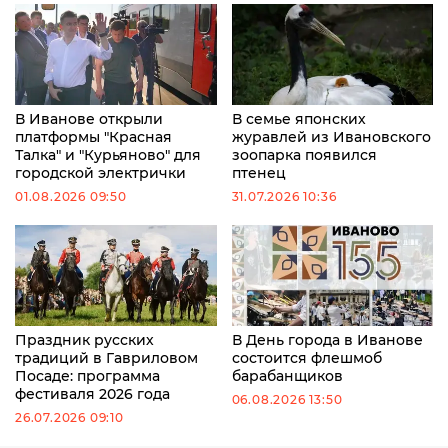
В Иванове открыли
В семье японских
платформы "Красная
журавлей из Ивановского
Талка" и "Курьяново" для
зоопарка появился
городской электрички
птенец
01.08.2026 09:50
31.07.2026 10:36
Праздник русских
В День города в Иванове
традиций в Гавриловом
состоится флешмоб
Посаде: программа
барабанщиков
фестиваля 2026 года
06.08.2026 13:50
26.07.2026 09:10