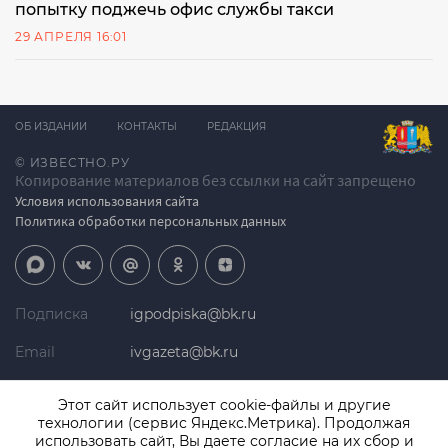
попытку поджечь офис службы такси
29 АПРЕЛЯ 16:01
ОБ ИЗДАНИИ
КОНТАКТЫ
РЕДАКЦИЯ
© ИЗВЕСТНО.РУ
Копирование материалов без ссылки на сайт запрещено
Условия использования сайта
Политика обработки персональных данных
Подписка
igpodpiska@bk.ru
Email
ivgazeta@bk.ru
Реклама
igreklama@bk.ru
Этот сайт использует cookie-файлы и другие
технологии (сервис Яндекс.Метрика). Продолжая
Телефон
+7 (4932) 41-94-81
использовать сайт, Вы даете согласие на их сбор и