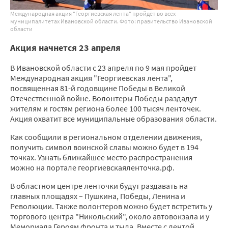
Международная акция "Георгиевская лента" пройдёт во всех
муниципалитетах Ивановской области. Фото: правительство Ивановской
области
Акция начнется 23 апреля
В Ивановской области с 23 апреля по 9 мая пройдет
Международная акция "Георгиевская лента",
посвященная 81-й годовщине Победы в Великой
Отечественной войне. Волонтеры Победы раздадут
жителям и гостям региона более 100 тысяч ленточек.
Акция охватит все муниципальные образования области.
Как сообщили в региональном отделении движения,
получить символ воинской славы можно будет в 194
точках. Узнать ближайшее место распространения
можно на портале георгиевскаяленточка.рф.
В областном центре ленточки будут раздавать на
главных площадях – Пушкина, Победы, Ленина и
Революции. Также волонтеров можно будет встретить у
торгового центра "Никольский", около автовокзала и у
Мемориала Героям фронта и тыла. Вместе с лентой