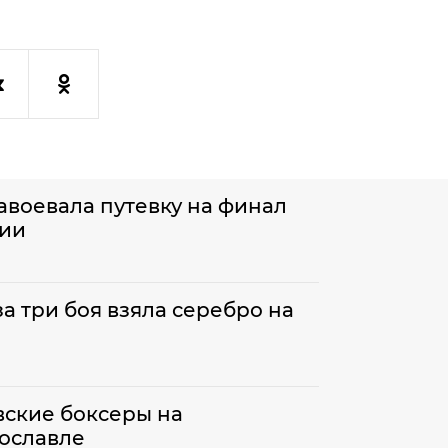
авоевала путевку на финал
сии
а три боя взяла серебро на
вские боксеры на
ославле