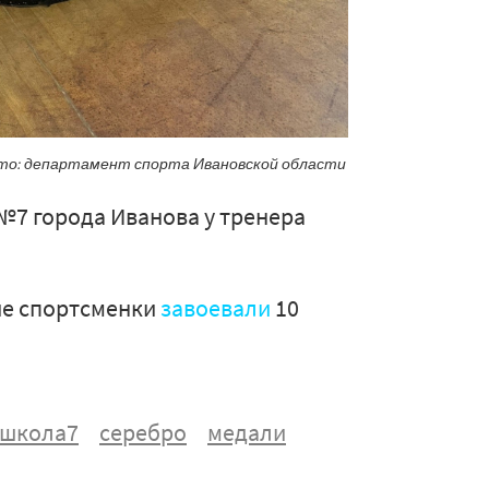
Фото: департамент спорта Ивановской области
№7 города Иванова у тренера
кие спортсменки
завоевали
10
тшкола7
серебро
медали