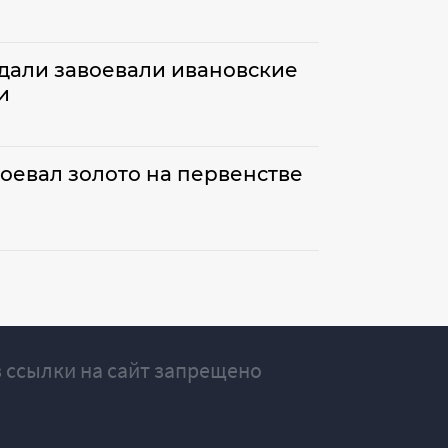
едали завоевали ивановские
и
оевал золото на первенстве
 ссылки на сайт запрещено