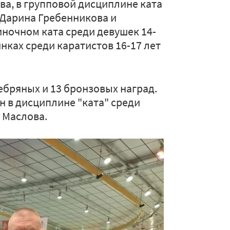
а, в групповой дисциплине ката
 Дарина Гребенникова и
иночном ката среди девушек 14-
инках среди каратистов 16-17 лет
ебряных и 13 бронзовых наград.
 в дисциплине "ката" среди
 Маслова.