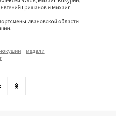
 Алексей Юлов, Михаил Кокурин,
 Евгений Гришанов и Михаил
 спортсмены Ивановской области
ушин.
иокушин
медали
т