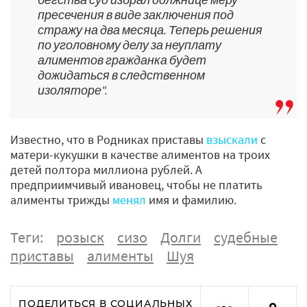
пресечения в виде заключения под
стражу на два месяца. Теперь решения
по уголовному делу за неуплату
алиментов гражданка будет
дожидаться в следственном
изоляторе".
Известно, что в Родниках приставы
взыскали
с
матери-кукушки в качестве алиментов на троих
детей полтора миллиона рублей. А
предприимчивый ивановец, чтобы не платить
алименты трижды
менял
имя и фамилию.
Теги:
розыск
сизо
Долги
судебные
приставы
алименты
Шуя
ПОДЕЛИТЬСЯ В СОЦИАЛЬНЫХ