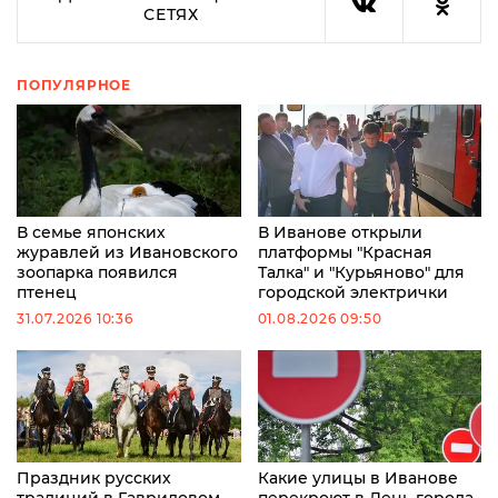
СЕТЯХ
ПОПУЛЯРНОЕ
В семье японских
В Иванове открыли
журавлей из Ивановского
платформы "Красная
зоопарка появился
Талка" и "Курьяново" для
птенец
городской электрички
31.07.2026 10:36
01.08.2026 09:50
Праздник русских
Какие улицы в Иванове
традиций в Гавриловом
перекроют в День города