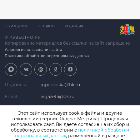
ОБ ИЗДАНИИ
КОНТАКТЫ
РЕДАКЦИЯ
© ИЗВЕСТНО.РУ
Копирование материалов без ссылки на сайт запрещено
Условия использования сайта
Политика обработки персональных данных
Подписка
igpodpiska@bk.ru
Email
ivgazeta@bk.ru
Реклама
igreklama@bk.ru
Этот сайт использует cookie-файлы и другие
технологии (сервис Яндекс.Метрика). Продолжая
Телефон
+7 (4932) 41-94-81
использовать сайт, Вы даете согласие на их сбор и
обработку, в соответствии с
политикой обработки
персональных данных
, размещенной в разделе