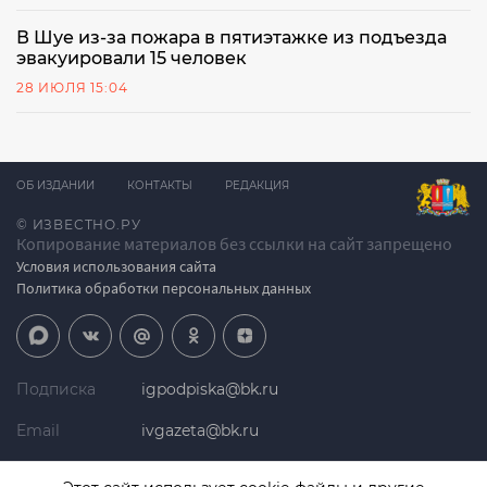
В Шуе из-за пожара в пятиэтажке из подъезда
эвакуировали 15 человек
28 ИЮЛЯ 15:04
ОБ ИЗДАНИИ
КОНТАКТЫ
РЕДАКЦИЯ
© ИЗВЕСТНО.РУ
Копирование материалов без ссылки на сайт запрещено
Условия использования сайта
Политика обработки персональных данных
Подписка
igpodpiska@bk.ru
Email
ivgazeta@bk.ru
Реклама
igreklama@bk.ru