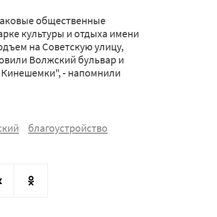
знаковые общественные
арке культуры и отдыха имени
одъем на Советскую улицу,
новили Волжский бульвар и
 Кинешемки", - напомнили
ский
благоустройство